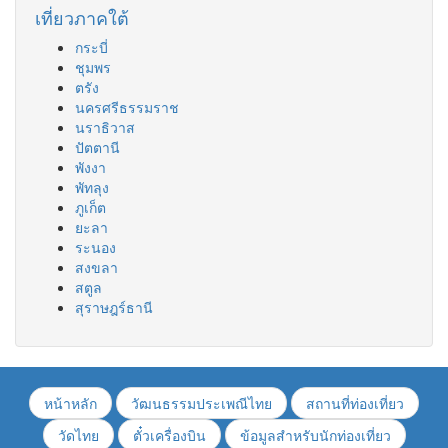
เที่ยวภาคใต้
กระบี่
ชุมพร
ตรัง
นครศรีธรรมราช
นราธิวาส
ปัตตานี
พังงา
พัทลุง
ภูเก็ต
ยะลา
ระนอง
สงขลา
สตูล
สุราษฎร์ธานี
หน้าหลัก
วัฒนธรรมประเพณีไทย
สถานที่ท่องเที่ยว
วัดไทย
ตั๋วเครื่องบิน
ข้อมูลสำหรับนักท่องเที่ยว