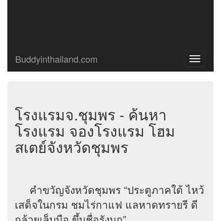
Buddyinthailand.com
Toggle
navigati
โรงแรมจ.ชุมพร - ค้นหา
โรงแรม จองโรงแรม โฮม
สเตย์จังหวัดชุมพร
คำขวัญจังหวัดชุมพร “ประตูภาคใต้ ไหว้
เสด็จในกรม ชมไร่กาแฟ แลหาดทรายรี ดี
กล้วยเล็บมือ ขึ้นชื่อรังนก”