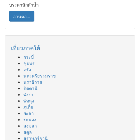
บรรดานักดำน้ำ
อ่านต่อ...
เที่ยวภาคใต้
กระบี่
ชุมพร
ตรัง
นครศรีธรรมราช
นราธิวาส
ปัตตานี
พังงา
พัทลุง
ภูเก็ต
ยะลา
ระนอง
สงขลา
สตูล
สุราษฎร์ธานี