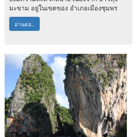
มะขาม อยู่ในเขตของ อำเภอเมืองชุมพร
อ่านต่อ..