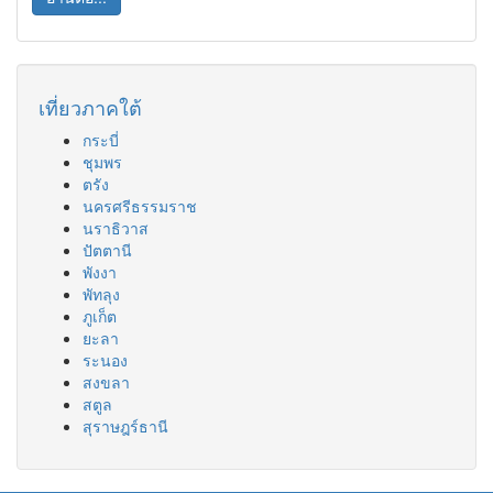
เที่ยวภาคใต้
กระบี่
ชุมพร
ตรัง
นครศรีธรรมราช
นราธิวาส
ปัตตานี
พังงา
พัทลุง
ภูเก็ต
ยะลา
ระนอง
สงขลา
สตูล
สุราษฎร์ธานี