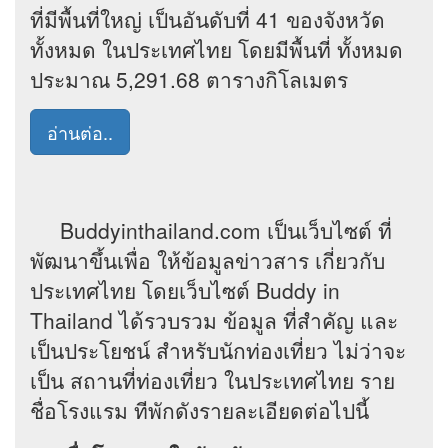
ที่มีพื้นที่ใหญ่ เป็นอันดับที่ 41 ของจังหวัด
ทั้งหมด ในประเทศไทย โดยมีพื้นที่ ทั้งหมด
ประมาณ 5,291.68 ตารางกิโลเมตร
อ่านต่อ..
Buddyinthailand.com เป็นเว็บไซต์ ที่
พัฒนาขึ้นเพื่อ ให้ข้อมูลข่าวสาร เกี่ยวกับ
ประเทศไทย โดยเว็บไซต์ Buddy in
Thailand ได้รวบรวม ข้อมูล ที่สำคัญ และ
เป็นประโยชน์ สำหรับนักท่องเที่ยว ไม่ว่าจะ
เป็น สถานที่ท่องเที่ยว ในประเทศไทย ราย
ชื่อโรงแรม ทีพักดังรายละเอียดต่อไปนี้