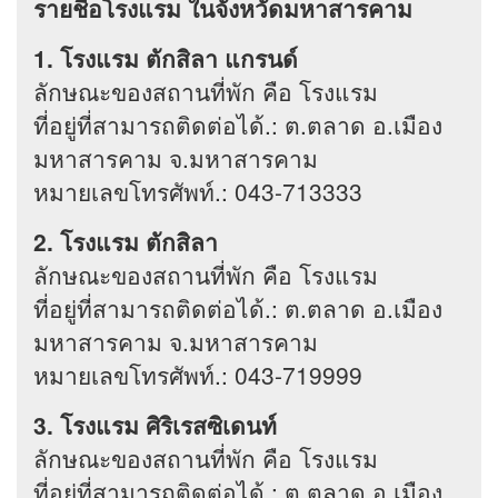
รายชื่อโรงแรม ในจังหวัดมหาสารคาม
1. โรงแรม ตักสิลา แกรนด์
ลักษณะของสถานที่พัก คือ โรงแรม
ที่อยู่ที่สามารถติดต่อได้.: ต.ตลาด อ.เมือง
มหาสารคาม จ.มหาสารคาม
หมายเลขโทรศัพท์.: 043-713333
2. โรงแรม ตักสิลา
ลักษณะของสถานที่พัก คือ โรงแรม
ที่อยู่ที่สามารถติดต่อได้.: ต.ตลาด อ.เมือง
มหาสารคาม จ.มหาสารคาม
หมายเลขโทรศัพท์.: 043-719999
3. โรงแรม ศิริเรสซิเดนท์
ลักษณะของสถานที่พัก คือ โรงแรม
ที่อยู่ที่สามารถติดต่อได้.: ต.ตลาด อ.เมือง