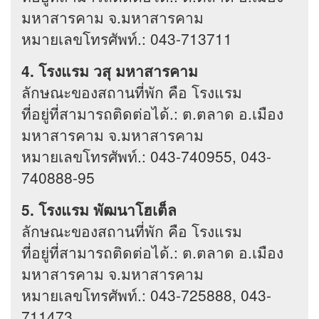
มหาสารคาม จ.มหาสารคาม
หมายเลขโทรศัพท์.: 043-713711
4. โรงแรม วสุ มหาสารคาม
ลักษณะของสถานที่พัก คือ โรงแรม
ที่อยู่ที่สามารถติดต่อได้.: ต.ตลาด อ.เมือง
มหาสารคาม จ.มหาสารคาม
หมายเลขโทรศัพท์.: 043-740955, 043-
740888-95
5. โรงแรม พัฒนาโฮเต็ล
ลักษณะของสถานที่พัก คือ โรงแรม
ที่อยู่ที่สามารถติดต่อได้.: ต.ตลาด อ.เมือง
มหาสารคาม จ.มหาสารคาม
หมายเลขโทรศัพท์.: 043-725888, 043-
711473