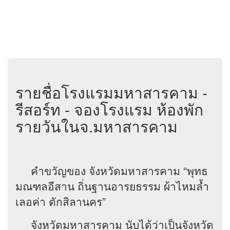
รายชื่อโรงแรมมหาสารคาม -
รีสอร์ท - จองโรงแรม ห้องพัก
รายวันในจ.มหาสารคาม
คำขวัญของ จังหวัดมหาสารคาม “พุทธ
มณฑลอีสาน ถิ่นฐานอารยธรรม ผ้าไหมล้ำ
เลอค่า ตักสิลานคร”
จังหวัดมหาสารคาม นับได้ว่าเป็นจังหวัด