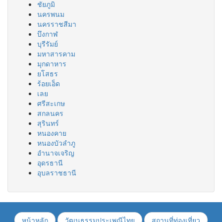
ชัยภูมิ
นครพนม
นครราชสีมา
บึงกาฬ
บุรีรัมย์
มหาสารคาม
มุกดาหาร
ยโสธร
ร้อยเอ็ด
เลย
ศรีสะเกษ
สกลนคร
สุรินทร์
หนองคาย
หนองบัวลำภู
อำนาจเจริญ
อุดรธานี
อุบลราชธานี
หน้าหลัก
วัฒนธรรมประเพณีไทย
สถานที่ท่องเที่ยว