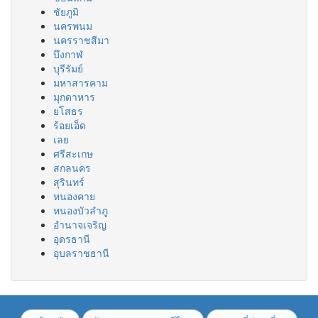
ชัยภูมิ
นครพนม
นครราชสีมา
บึงกาฬ
บุรีรัมย์
มหาสารคาม
มุกดาหาร
ยโสธร
ร้อยเอ็ด
เลย
ศรีสะเกษ
สกลนคร
สุรินทร์
หนองคาย
หนองบัวลำภู
อำนาจเจริญ
อุดรธานี
อุบลราชธานี