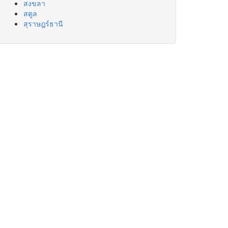
สงขลา
สตูล
สุราษฎร์ธานี