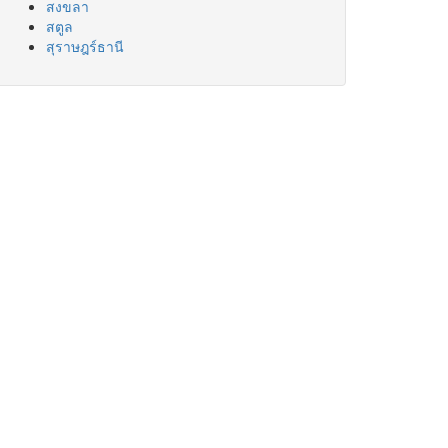
สงขลา
สตูล
สุราษฎร์ธานี