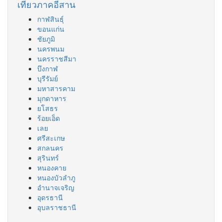
เที่ยวภาคอีสาน
กาฬสินธุ์
ขอนแก่น
ชัยภูมิ
นครพนม
นครราชสีมา
บึงกาฬ
บุรีรัมย์
มหาสารคาม
มุกดาหาร
ยโสธร
ร้อยเอ็ด
เลย
ศรีสะเกษ
สกลนคร
สุรินทร์
หนองคาย
หนองบัวลำภู
อำนาจเจริญ
อุดรธานี
อุบลราชธานี