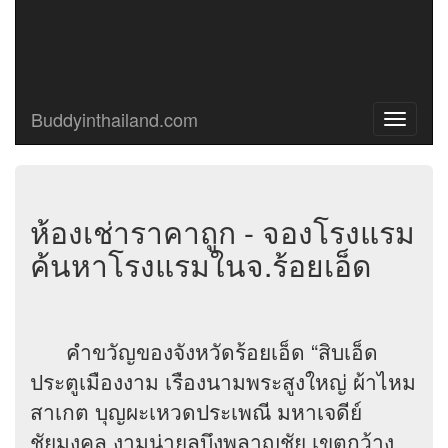
Buddyinthailand.com
Toggle
navigati
ห้องเช่าราคาถูก - จองโรงแรม
ค้นหาโรงแรมในจ.ร้อยเอ็ด
คำขวัญของจังหวัดร้อยเอ็ด “สิบเอ็ด
ประตูเมืองงาม เรืองนามพระสูงใหญ่ ผ้าไหม
สาเกต บุญผะเหวดประเพณี มหาเจดีย์
ชัยมงคล งามน่ายลบึงพลาญชัย เขตกว้าง