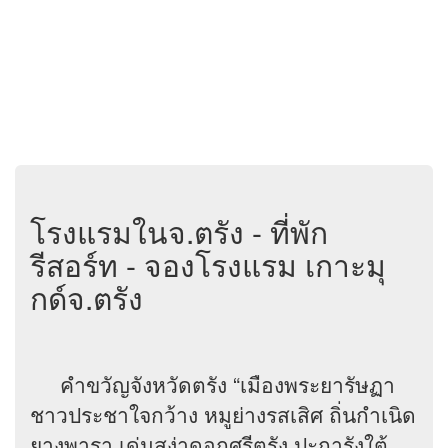
โรงแรมในจ.ตรัง - ที่พัก
รีสอร์ท - จองโรงแรม เกาะมุ
กด์จ.ตรัง
คำขวัญจังหวัดตรัง “เมืองพระยารัษฏา
ชาวประชาใจกว้าง หมูย่างรสเสิศ ถิ่นกำเนิด
ยางพารา เด่นสง่าดอกศรีตรัง ปะการังใต้