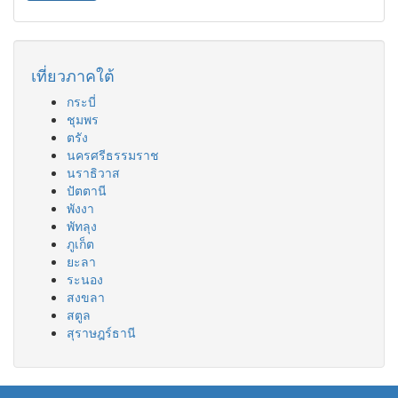
เที่ยวภาคใต้
กระบี่
ชุมพร
ตรัง
นครศรีธรรมราช
นราธิวาส
ปัตตานี
พังงา
พัทลุง
ภูเก็ต
ยะลา
ระนอง
สงขลา
สตูล
สุราษฎร์ธานี