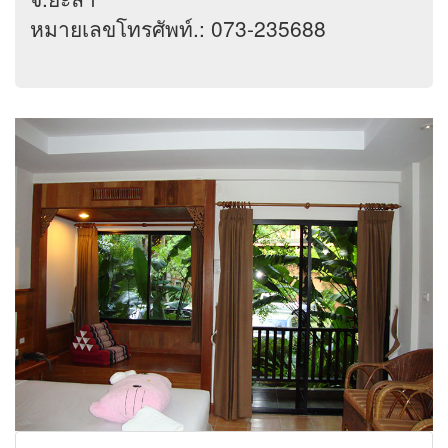
หมายเลขโทรศัพท์.: 073-235688