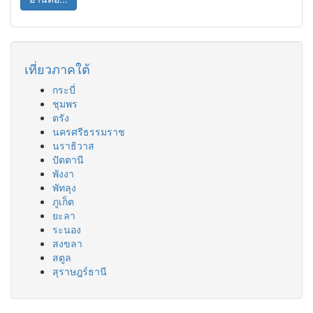
เที่ยวภาคใต้
กระบี่
ชุมพร
ตรัง
นครศรีธรรมราช
นราธิวาส
ปัตตานี
พังงา
พัทลุง
ภูเก็ต
ยะลา
ระนอง
สงขลา
สตูล
สุราษฎร์ธานี