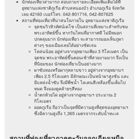
นักท่องเที่ยวสามารถ สอบถามรายละเอียดเพิ่มเติมได้ที่
อุทยานแห่งชาติภูเรือ ตำบลหนองบัว อำเภอภูเรือ จังหวัด
เลย 42160 เบอร์โทร. 042-801716, 042-807625
สถานที่ท่องเที่ยวที่น่าสนใจภายใน อุทยานแห่งชาติภูเรือ
จุดชมวิวทิวทัศน์เดโช เป็นสถานที่เหมาะสำหรับชม
พระอาทิตย์ขึ้น หากวันไหนที่อากาศดี ไม่มีหมอก
ปกคลุมมาก นักท่องเที่ยว จะสามารถมองเห็นภูผา
ต่างๆ ของเมืองเลยได้อย่างชัดเจน
โหล่นน้อย อยู่ห่างจากอุทยานเพียง 3 กิโลเมตร เป็น
จุดชม พระอาทิตย์ขึ้นตอนเช้าที่สวยงามมาก จึงเป็น
ที่นิยมของ นักท่องเที่ยวเป็นอย่างมาก
ผาซับทองหรือผากุหลาบขาว อยู่ห่างจากอุทยานฯ
เพียง 2.5 กิโลเมตร มีลักษณะเป็นหน้าผาสูงชัน และ
มีแหล่งน้ำซับ จึงมีพืชน้ำ ไลเคนสีเหลืองขึ้นเต็มไป
หมด จึงมองดูคล้ายๆสีทอง
น้ำตกห้วยไผ่ อยู่ห่างจากอุทยานฯ ประมาณ 2
กิโลเมตร
ยอดภูเรือ ถือว่าเป็นจุดที่มีความสูงที่สุดของอุทยานฯ
ซึ่งมีความสูงถึง 1,365 เมตรจากระดับน้ำทะเล
สถานที่ท่องเที่ยวภาคตะวันออกเฉียงเหนือ