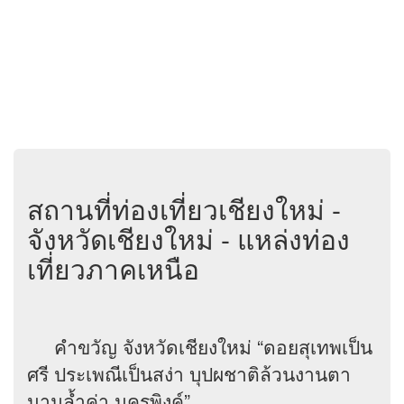
สถานที่ท่องเที่ยวเชียงใหม่ -
จังหวัดเชียงใหม่ - แหล่งท่อง
เที่ยวภาคเหนือ
คำขวัญ จังหวัดเชียงใหม่ “ดอยสุเทพเป็น
ศรี ประเพณีเป็นสง่า บุปผชาติล้วนงานตา
นามล้ำค่า นครพิงค์”