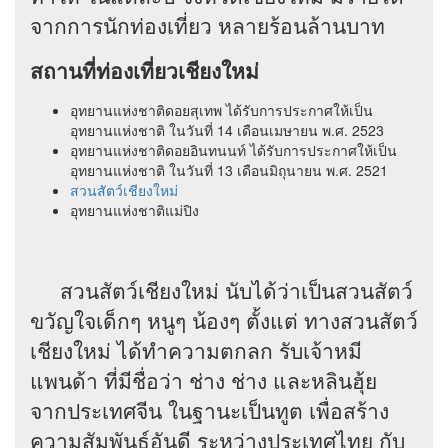
จากการนักท่องเที่ยว หลายร้อนล้านบาท
สถานที่ท่องเที่ยวเชียงใหม่
อุทยานแห่งชาติดอยสุเทพ ได้รับการประกาศให้เป็น
อุทยานแห่งชาติ ในวันที่ 14 เดือนเมษายน พ.ศ. 2523
อุทยานแห่งชาติดอยอินทนนท์ ได้รับการประกาศให้เป็น
อุทยานแห่งชาติ ในวันที่ 13 เดือนมิถุนายน พ.ศ. 2521
สวนสัตว์เชียงใหม่
อุทยานแห่งชาติแม่ปิง
สวนสัตว์เชียงใหม่ นับได้ว่าเป็นสวนสัตว์
ขวัญใจเด็กๆ หนูๆ น้องๆ ตั้งแต่ ทางสวนสัตว์
เชียงใหม่ ได้ทำความตกลก รับเจ้าหมี
แพนด้า ที่มีชื่อว่า ช่าง ช่าง และหลินฮุ้ย
จากประเทศจีน ในฐานะเป็นทูต เพื่อสร้าง
ความสัมพันธ์อันดี ระหว่างประเทศไทย กับ